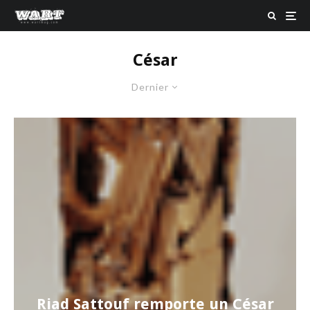
César
Dernier
Riad Sattouf remporte un César