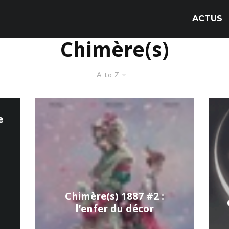
ACTUS
Chimère(s)
A to Z
e
Chimère(s) 1887 #2 :
l’enfer du décor