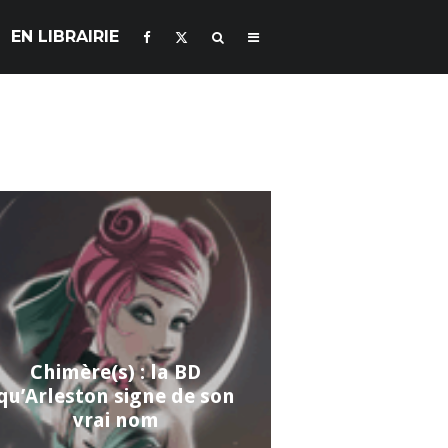
EN LIBRAIRIE
Chimère(s) : la BD
qu’Arleston signe de son
vrai nom