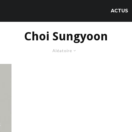
ACTUS
Choi Sungyoon
Aléatoire
N
s