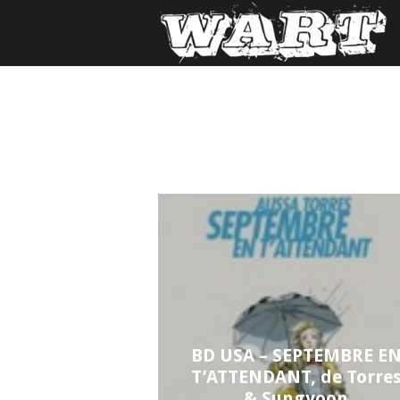
BD USA – SEPTEMBRE E
T’ATTENDANT, de Torre
& Sungyoon