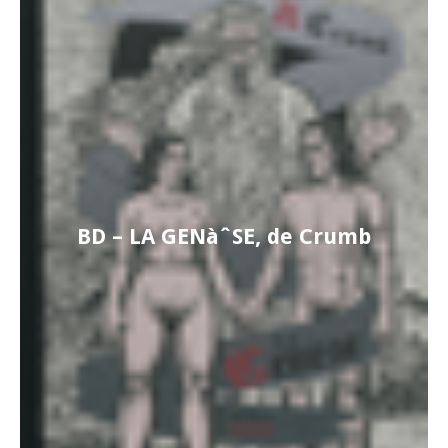
BD – LA GENàˆSE, de Crumb