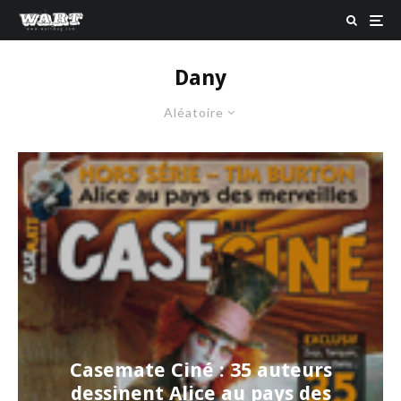
Dany
Aléatoire
Casemate Ciné : 35 auteurs
dessinent Alice au pays des