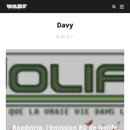
Davy
A to Z
Roadstrip, l’émission BD de Nolife