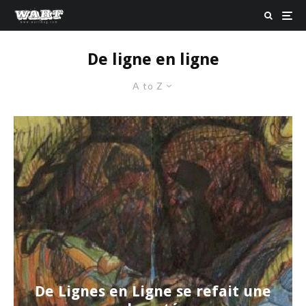
De ligne en ligne
A to Z
De Lignes en Ligne se refait une