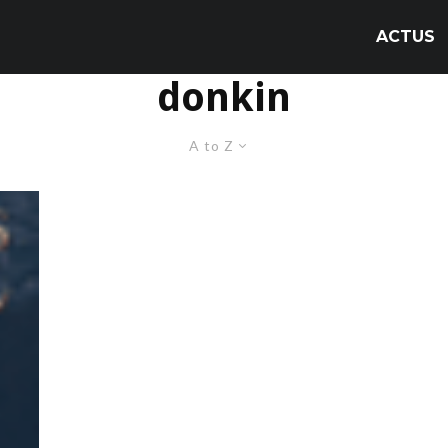
ACTUS
donkin
A to Z