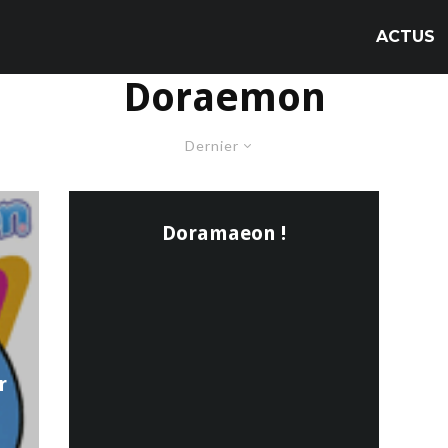
ACTUS
Doraemon
Dernier
Doramaeon !
r