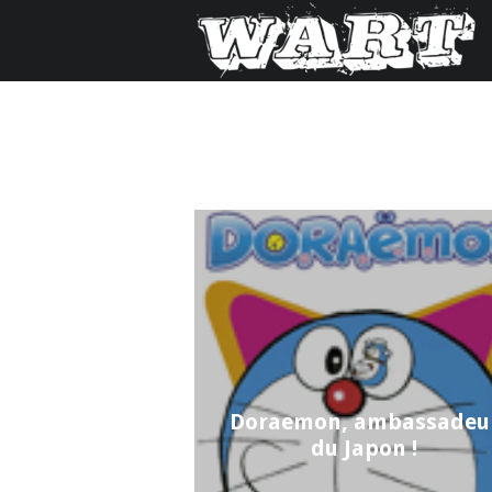
Doraemon, ambassadeu
du Japon !