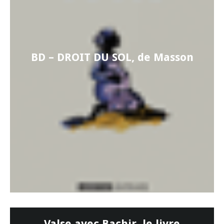
BD – DROIT DU SOL, de Masson
Valse avec Bachir, le livre