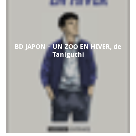
BD JAPON – UN ZOO EN HIVER, de
Taniguchi