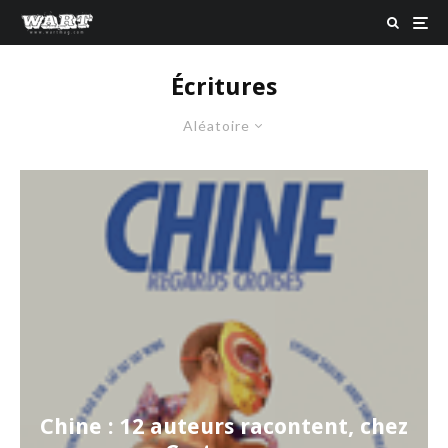
Écritures
Aléatoire
Chine : 12 auteurs racontent, chez