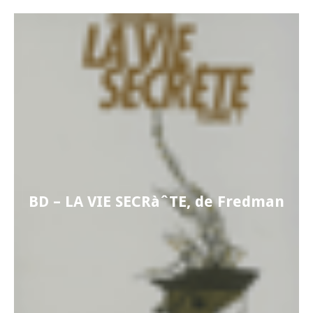
BD – LA VIE SECRàˆTE, de Fredman