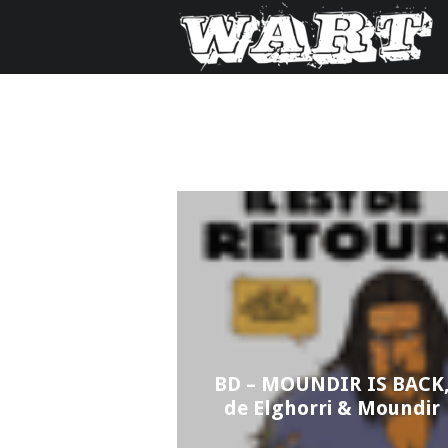
BD – MOUNDIR IS BACK
de Elghorri & Moundir