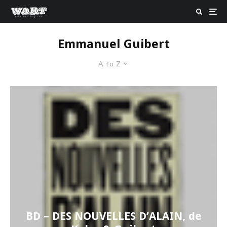
Emmanuel Guibert
A to Z
BD – DES NOUVELLES D’ALAIN, de