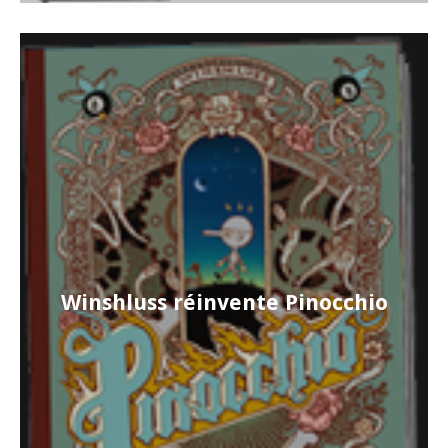
Winshluss réinvente Pinocchio