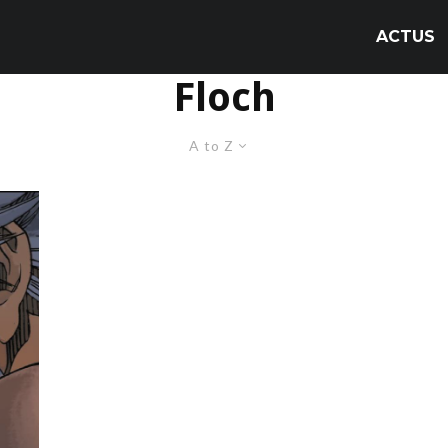
ACTUS
Floch
A to Z