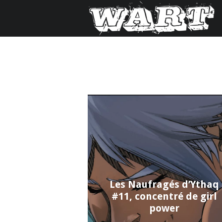
Les Naufragés d’Ythaq
#11, concentré de girl
power