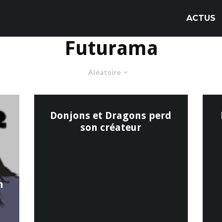
ACTUS
Futurama
Aléatoire
Donjons et Dragons perd
son créateur
n
s