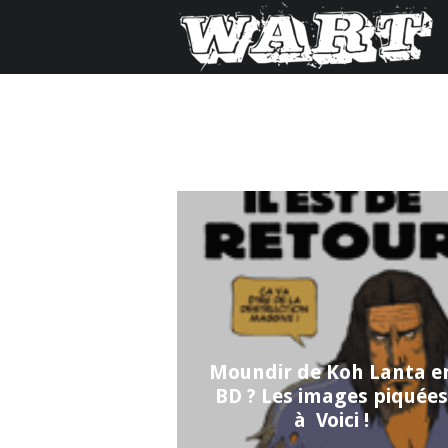
Moundir de Koh Lanta e
BD ? Les images piquée
à Voici !