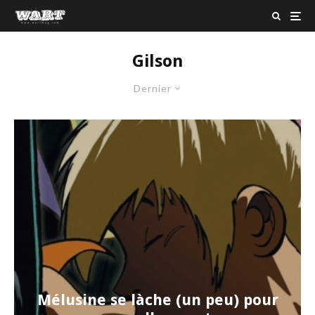
Gilson
Dernier
Mélusine se làche (un peu) pour