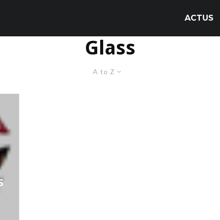
ACTUS
Glass
A to Z
S