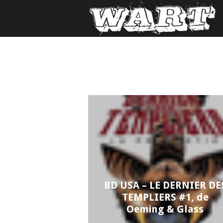
BD USA – LE DERNIER DE
TEMPLIERS #1, de
Oeming & Glass