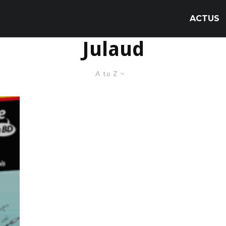
ACTUS
Julaud
A to Z