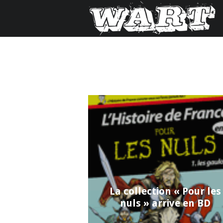
La collection « Pour les
nuls » arrive en BD