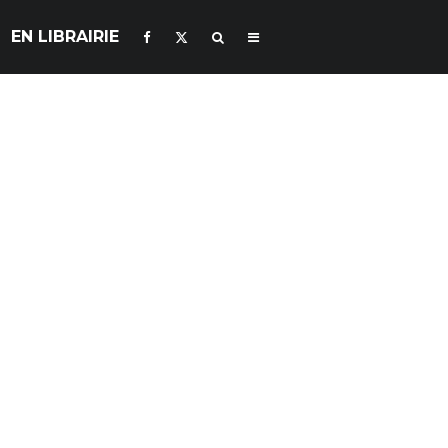
EN LIBRAIRIE