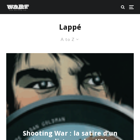
Lappé
A to Z
Shooting War : la satire d’un