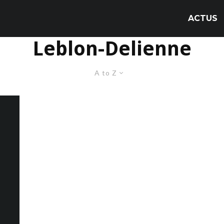
ACTUS
Leblon-Delienne
A to Z