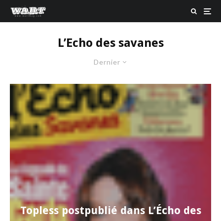
L’Echo des savanes
Dernier
Topless postpublié dans L’Écho des