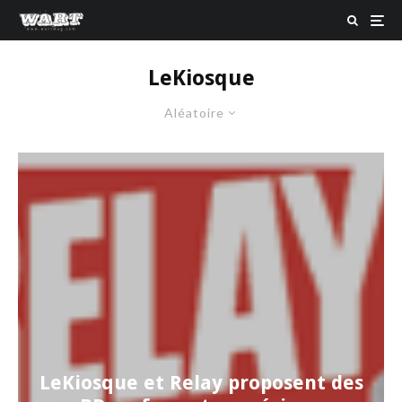
LeKiosque
Aléatoire
LeKiosque et Relay proposent des