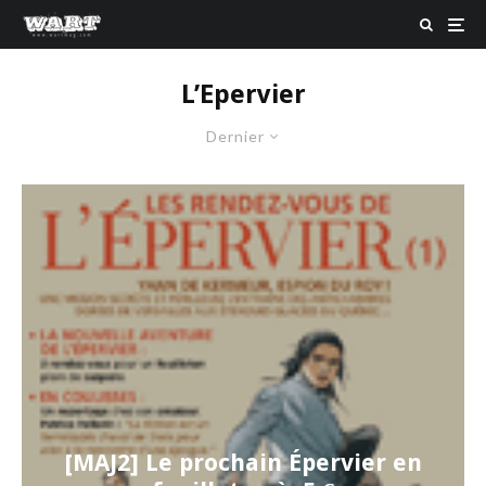
L’Epervier
Dernier
[MAJ2] Le prochain Épervier en