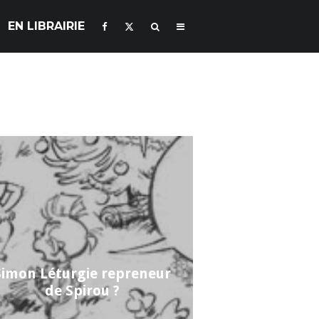
EN LIBRAIRIE
Simon Léturgie repreneur
de Spirou ?