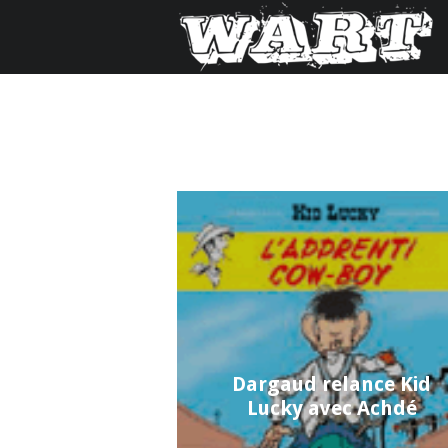
Dargaud relance Kid
Lucky avec Achdé