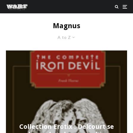
Magnus
A to Z
Collection Erotix : Delcourt se