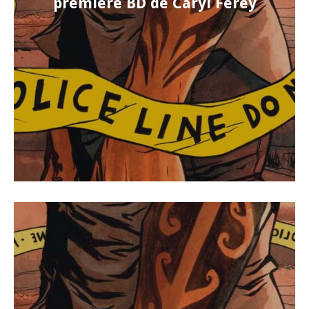
première BD de Caryl Férey