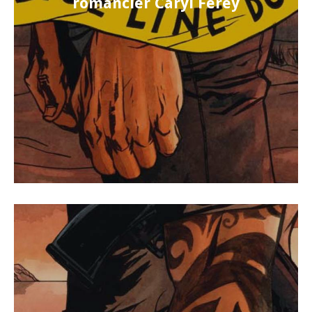
romancier Caryl Férey