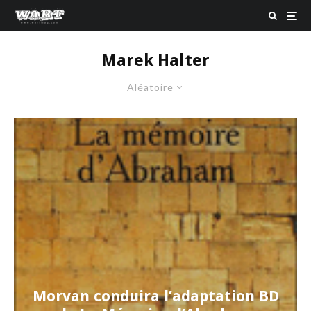
Marek Halter
Aléatoire
Morvan conduira l’adaptation BD