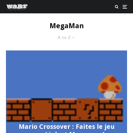
MegaMan
A to Z
Mario Crossover : Faites le jeu