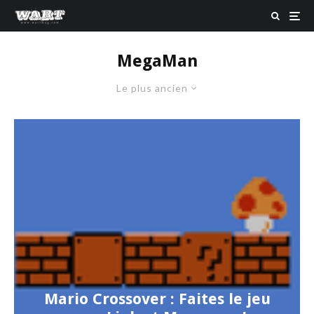
MegaMan
Le plus ancien
Mario Crossover : Faites le jeu