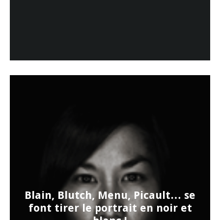
Blain, Blutch, Menu, Picault… se
font tirer le portrait en noir et