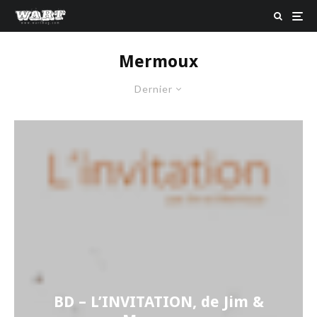
Mermoux
Dernier
BD – L’INVITATION, de Jim &