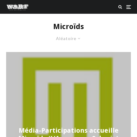
Microïds
Aléatoire
Média-Participations accueille