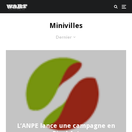
Minivilles
Dernier
L’ANPE lance une campagne en