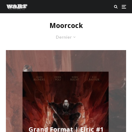
Moorcock
Dernier
Grand Format | Elric #1