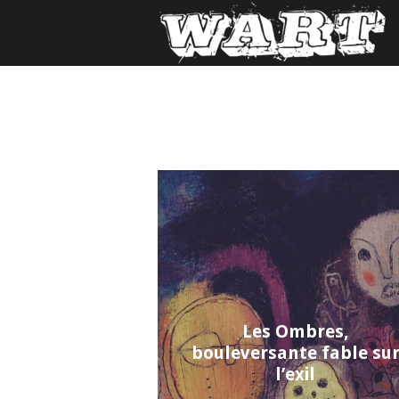
Les Ombres,
bouleversante fable su
l’exil