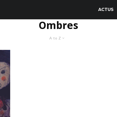
ACTUS
Ombres
A to Z
r