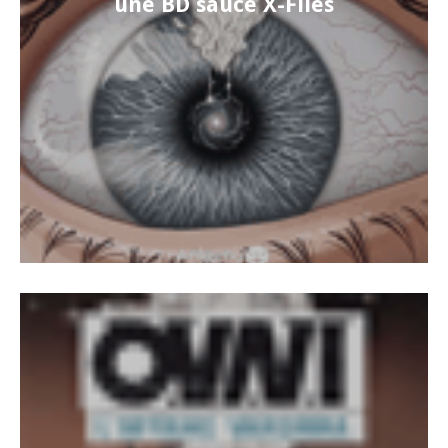
une BD sauce X-Files