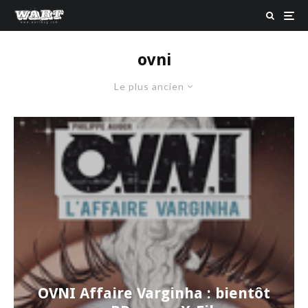
ovni
Le plus ancien
OVNI Affaire Varginha : bientôt