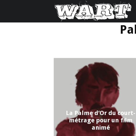
Pa
La Palme d’Or du court-
métrage pour un film
animé