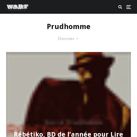
Prudhomme
Dernier
Rébétiko, BD de l’année pour Lire