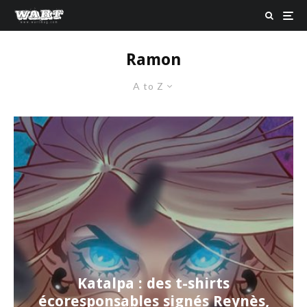
Ramon
A to Z
Katalpa : des t-shirts
écoresponsables signés Reynès,