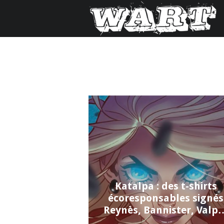
Katalpa : des t-shirts
écoresponsables signés
Reynès, Bannister, Valp