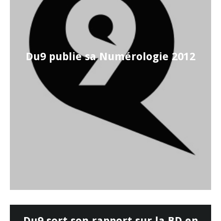
Du9 publie sa Numérologie 2012
Du9 sort son rapport sur la BD en