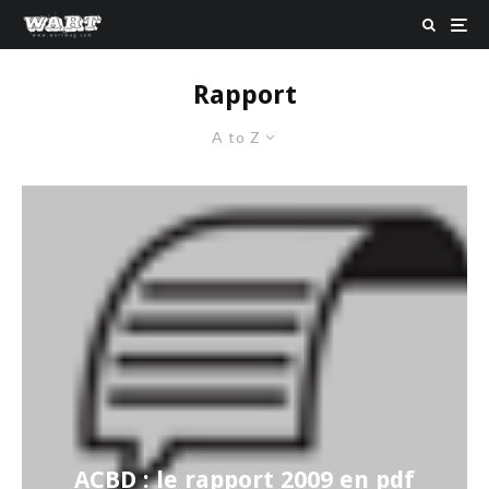
Rapport
A to Z
ACBD : le rapport 2009 en pdf