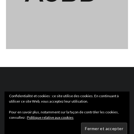
Confidentialité et cookies : ce site utilise des cookies. En continuant à
utiliser ce site Web, vous acceptez leur utilisation.
ACTUS
EN LIBRAIRIE
Pour en savoir plus, notamment sur la façon de contrôler les cookies,
consultez :
Politique relative aux cookies
Wartmag.com