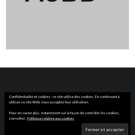
Confidentialité et cookies : ce site utilise des cookies. En continuant à
utiliser ce site Web, vous acceptez leur utilisation.
ACTUS
EN LIBRAIRIE
Pour en savoir plus, notamment sur la façon de contrôler les cookies,
consultez :
Politique relative aux cookies
Wartmag.com