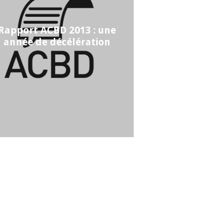
Rapport ACBD 2013 : une
année de décélération