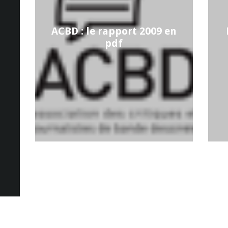
ACBD : le rapport 2009 en
pdf