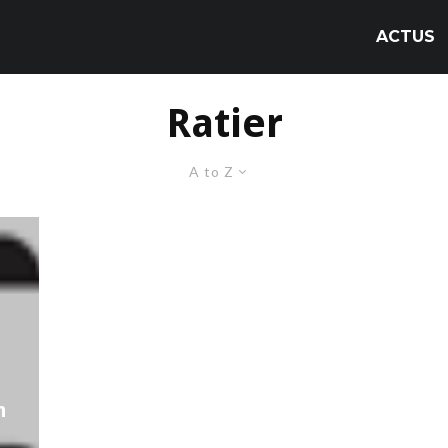
ACTUS
Ratier
A to Z
n