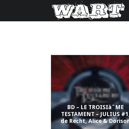
BD – LE TROISIàˆME
TESTAMENT – JULIUS #1
de Recht, Alice & Doriso