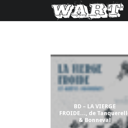
BD – LA VIERGE
FROIDE…, de Tanquerell
& Bonneval