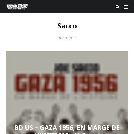
Sacco
Dernier
BD US – GAZA 1956, EN MARGE DE