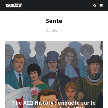
Sente
Dernier
The XIII History : enquête sur le