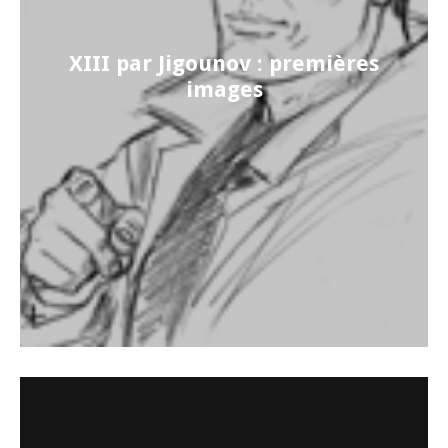
XIII par Jigounov : premières
images